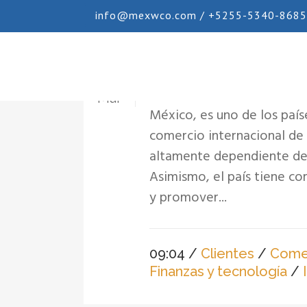
info@mexwco.com / +5255-5340-8685
Ventajas del T-MEC
09
Mar
México, es uno de los país
comercio internacional de 
altamente dependiente del
Asimismo, el país tiene c
y promover...
09:04 /
Clientes
/
Comer
Finanzas y tecnología
/