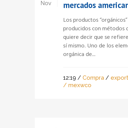
Nov
mercados american
Los productos “orgánicos”
producidos con métodos d
quiere decir que se refie
sí mismo. Uno de los eleme
orgánica de...
12:19 /
Compra
/
expor
/ mexwco