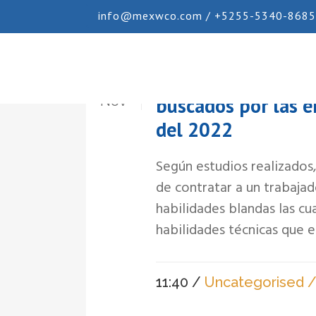
info@mexwco.com / +5255-5340-8685
Trabajadores con h
09
Nov
buscados por las e
del 2022
Según estudios realizado
de contratar a un trabaja
habilidades blandas las c
habilidades técnicas que e
11:40 /
Uncategorised