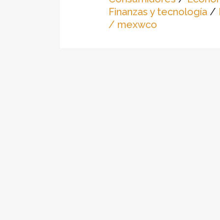
Finanzas y tecnología
/
/ mexwco