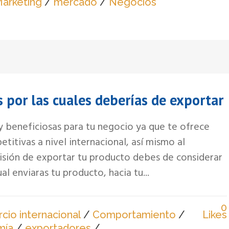
arketing
/
mercado
/
Negocios
s por las cuales deberías de exportar
 beneficiosas para tu negocio ya que te ofrece
itivas a nivel internacional, así mismo al
sión de exportar tu producto debes de considerar
l enviaras tu producto, hacia tu...
0
io internacional
/
Comportamiento
/
Likes
mía
/
exportadores
/