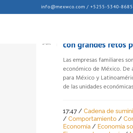
info@mexwco.com / +5255-5340-8685
Empresas familiare
21
Jul
con grandes retos p
Las empresas familiares so
económico de México. De ac
para México y Latinoaméric
de las unidades económicas 
17:47 /
Cadena de sumini
/
Comportamiento
/
Co
Economía
/
Economía so