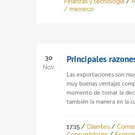
Finanzas y tecnología
/
M
/ mexwco
Principales razone
30
Nov
Las exportaciones son muy
muy buenas ventajas compet
momento de tomar la deci
también la manera en la cua
17:15 /
Clientes
/
Comerc
Consumidores
/
Econo