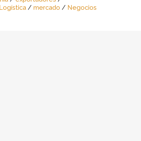
Logística
/
mercado
/
Negocios