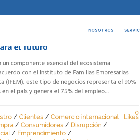
NOSOTROS
SERVIC
s: Pilares de la economía mexicana
ara el futuro
n un componente esencial del ecosistema
uerdo con el Instituto de Familias Empresarias
a (IFEM), este tipo de negocios representa el 90%
en el país y genera el 75% del empleo...
0
stro
/
Clientes
/
Comercio internacional
Likes
mpra
/
Consumidores
/
Disrupción
/
cial
/
Emprendimiento
/